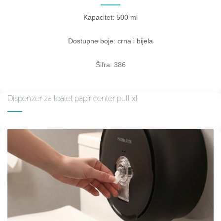
Kapacitet: 500 ml
Dostupne boje: crna i bijela
Šifra: 386
Dispenzer za toalet papir center pull xl