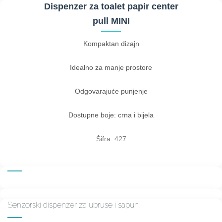
Dispenzer za toalet papir center
pull MINI
Kompaktan dizajn
Idealno za manje prostore
Odgovarajuće punjenje
Dostupne boje: crna i bijela
Šifra: 427
Senzorski dispenzer za ubruse i sapun